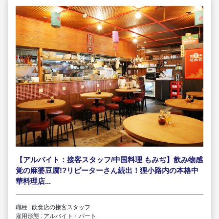
【アルバイト：接客スタッフ/中国料理 もみぢ】飲み物感
覚の麻婆豆腐!?リピーターさん続出！狸小路内の本格中
華料理店...
職種 : 飲食店の接客スタッフ
雇用形態 : アルバイト・パート