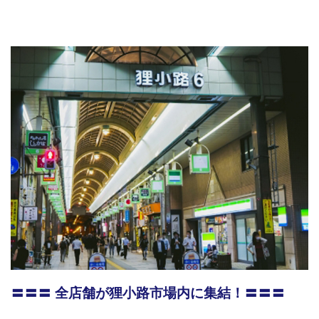
〓〓〓 全店舗が狸小路市場内に集結！〓〓〓