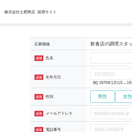
株式会社土肥商店
採用サイト
飲食店の調理スタ
応募職種
氏名
必須
生年月日
必須
例) 1970年1月1日→197
男性
女
性別
必須
メールアドレス
必須
電話番号
必須